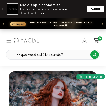
Use o app e economize
Confira mais ofertas em nosso app
ABRIR
(100+)
FRETE GRÁTIS EM COMPRAS A PARTIR DE
R$249 🚚
0
FRETE GRÁTIS