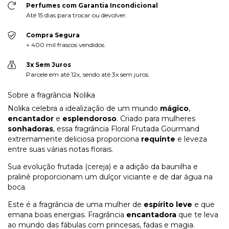
Perfumes com Garantia Incondicional
Até 15 dias para trocar ou devolver.
Compra Segura
+ 400 mil frascos vendidos.
3x Sem Juros
Parcele em até 12x, sendo até 3x sem juros.
Sobre a fragrância Nolika
Nolika celebra a idealização de um mundo
mágico
,
encantador
e
esplendoroso
. Criado para mulheres
sonhadoras
, essa fragrância Floral Frutada Gourmand
extremamente deliciosa proporciona
requinte
e leveza
entre suas várias notas florais.
Sua evolução frutada (cereja) e a adição da baunilha e
pralinê proporcionam um dulçor viciante e de dar água na
boca.
Este é a fragrância de uma mulher de
espírito leve
e que
emana boas energias. Fragrância
encantadora
que te leva
ao mundo das fábulas com princesas, fadas e magia.