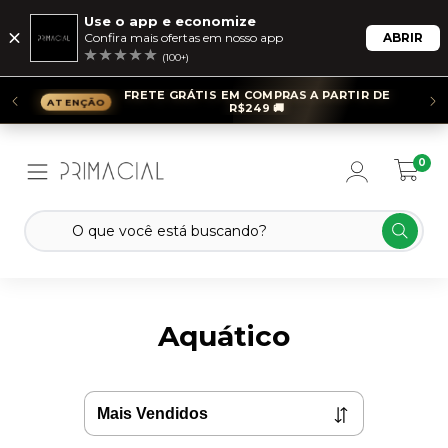
Use o app e economize
Confira mais ofertas em nosso app
ABRIR
(100+)
FRETE GRÁTIS EM COMPRAS A PARTIR DE
R$249 🚚
0
Aquático