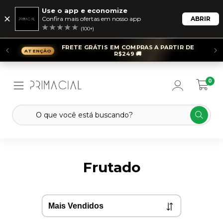
Use o app e economize
Confira mais ofertas em nosso app
ABRIR
(100+)
FRETE GRÁTIS EM COMPRAS A PARTIR DE
R$249 🚚
0
Frutado