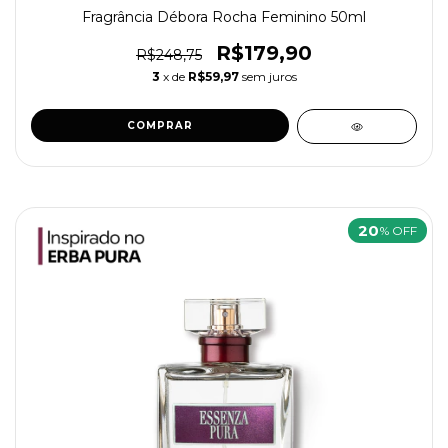
Fragrância Débora Rocha Feminino 50ml
R$179,90
R$248,75
3
x de
R$59,97
sem juros
20
% OFF