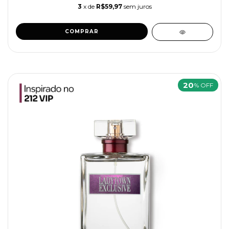
3
x de
R$59,97
sem juros
20
% OFF