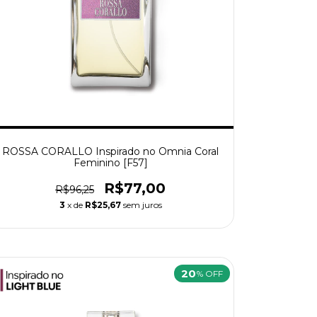
ROSSA CORALLO Inspirado no Omnia Coral
Feminino [F57]
R$77,00
R$96,25
3
x de
R$25,67
sem juros
20
% OFF