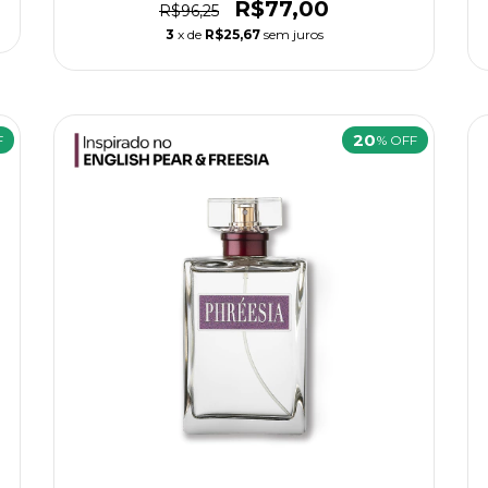
R$77,00
R$96,25
3
x de
R$25,67
sem juros
20
F
% OFF