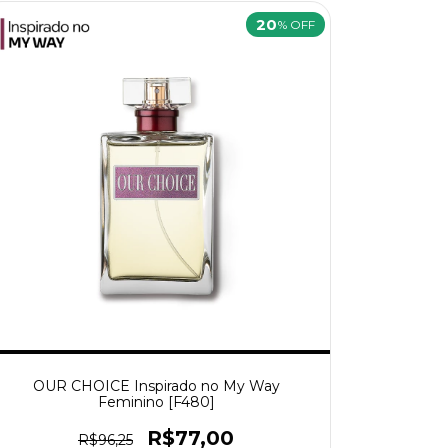
20
% OFF
OUR CHOICE Inspirado no My Way
Feminino [F480]
R$77,00
R$96,25