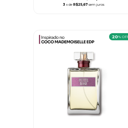
3
x de
R$25,67
sem juros
20
% OF