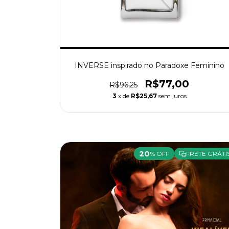
INVERSE inspirado no Paradoxe Feminino
R$77,00
R$96,25
3
x de
R$25,67
sem juros
20
% OFF
FRETE GRÁTI