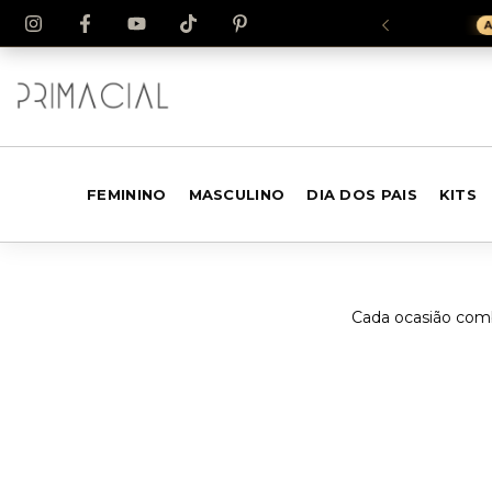
XADOR(A) DA MARCA
FEMININO
MASCULINO
DIA DOS PAIS
KITS
Cada ocasião comb