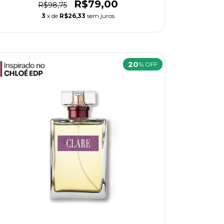
R$79,00
R$98,75
3
x de
R$26,33
sem juros
20
% OFF