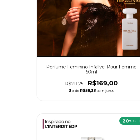
Perfume Feminino Infalível Pour Femme
50ml
R$169,00
R$211,25
3
x de
R$56,33
sem juros
20
% OF