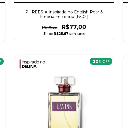
PHRÉESIA Inspirado no English Pear &
Freesia Feminino [F502]
R$77,00
R$96,25
3
x de
R$25,67
sem juros
20
F
% OFF