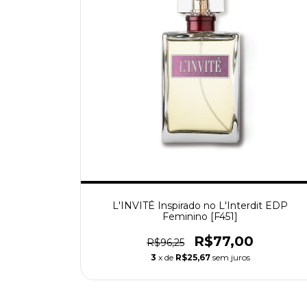
L'INVITÉ Inspirado no L'Interdit EDP
Feminino [F451]
R$77,00
R$96,25
3
x de
R$25,67
sem juros