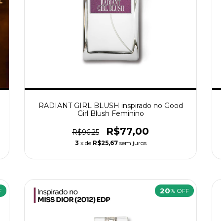
RADIANT GIRL BLUSH inspirado no Good
Girl Blush Feminino
R$77,00
R$96,25
3
x de
R$25,67
sem juros
20
F
% OFF