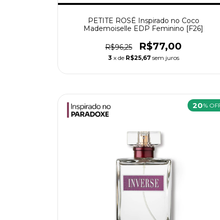
PETITE ROSÉ Inspirado no Coco
Mademoiselle EDP Feminino [F26]
R$77,00
R$96,25
3
x de
R$25,67
sem juros
20
% OF