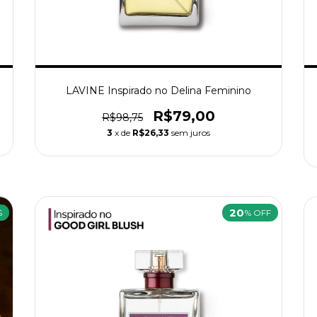
LAVINE Inspirado no Delina Feminino
R$79,00
R$98,75
3
x de
R$26,33
sem juros
20
S
% OFF