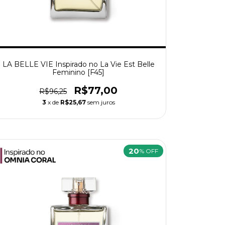
LA BELLE VIE Inspirado no La Vie Est Belle
Feminino [F45]
R$77,00
R$96,25
3
x de
R$25,67
sem juros
20
% OFF