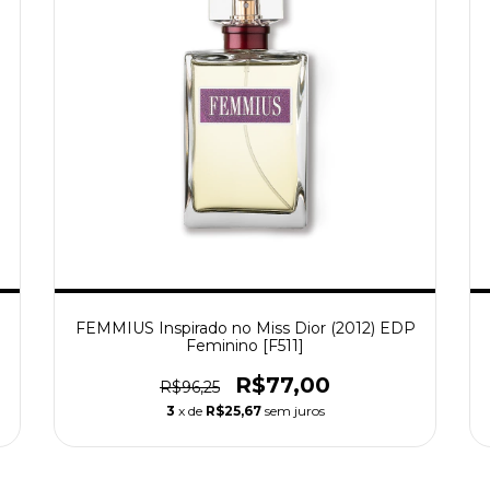
FEMMIUS Inspirado no Miss Dior (2012) EDP
Feminino [F511]
R$77,00
R$96,25
3
x de
R$25,67
sem juros