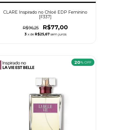
CLARE Inspirado no Chloé EDP Feminino
[F337]
R$77,00
R$96,25
3
x de
R$25,67
sem juros
20
% OFF