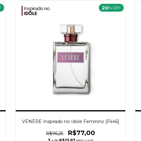
20
F
% OFF
VÉNÈRE Inspirado no Idole Feminino [F446]
R$77,00
R$96,25
3
x de
R$25,67
sem juros