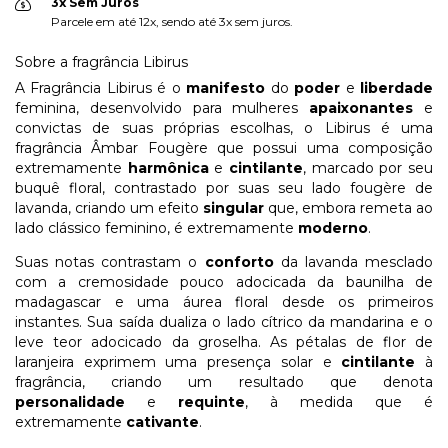
3x Sem Juros
Parcele em até 12x, sendo até 3x sem juros.
Sobre a fragrância Libirus
A Fragrância Libirus é o
manifesto
do
poder
e
liberdade
feminina, desenvolvido para mulheres
apaixonantes
e
convictas de suas próprias escolhas, o Libirus é uma
fragrância Âmbar Fougère que possui uma composição
extremamente
harmônica
e
cintilante
, marcado por seu
buquê floral, contrastado por suas seu lado fougère de
lavanda, criando um efeito
singular
que, embora remeta ao
lado clássico feminino, é extremamente
moderno
.
Suas notas contrastam o
conforto
da lavanda mesclado
com a cremosidade pouco adocicada da baunilha de
madagascar e uma áurea floral desde os primeiros
instantes. Sua saída dualiza o lado cítrico da mandarina e o
leve teor adocicado da groselha. As pétalas de flor de
laranjeira exprimem uma presença solar e
cintilante
à
fragrância, criando um resultado que denota
personalidade
e
requinte
, à medida que é
extremamente
cativante
.