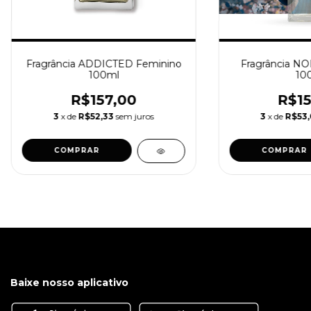
Fragrância ADDICTED Feminino
Fragrância NO
100ml
10
R$157,00
R$15
3
x de
R$52,33
sem juros
3
x de
R$53
COMPRAR
COMPRAR
Baixe nosso aplicativo