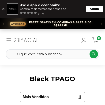
Use o app e economize
Confira mais ofertas em nosso app
ABRIR
(100+)
FRETE GRÁTIS EM COMPRAS A PARTIR DE
R$249 🚚
0
Black TPAGO