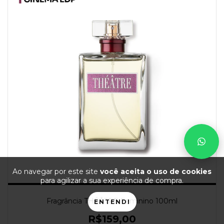
Ao navegar por este site
você aceita o uso de cookies
para agilizar a sua experiência de compra.
Fragrância THÉÂTRE Feminino 100ml
ENTENDI
R$159,00