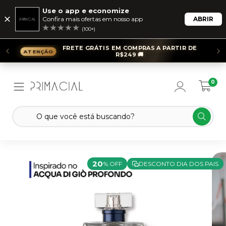
Use o app e economize
Confira mais ofertas em nosso app
ABRIR
(100+)
FRETE GRÁTIS EM COMPRAS A PARTIR DE
R$249 🚚
0
20
% OFF
DESCONTO DIA DOS PAIS