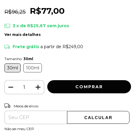
R$77,00
R$96,25
3
x de
R$25,67
sem juros
Ver mais detalhes
Frete grátis
a partir de
R$249,00
Tamanho:
30ml
30ml
100ml
ALTERAR CEP
Entregas para o CEP:
Meios de envio
CALCULAR
Não sei meu CEP