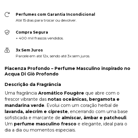
Perfumes com Garantia Incondicional
Até 15 dias para trocar ou devolver.
Compra Segura
+ 400 mil frascos vendidos.
3x Sem Juros
Parcele em até 12x, sendo até 3x sem juros.
Piacenza Profondo – Perfume Masculino inspirado no
Acqua Di Giò Profondo
Descrição da Fragrância
Uma fragrância
Aromático Fougère
que abre com o
frescor vibrante das
notas oceânicas, bergamota e
mandarina verde
. Evolui com um coração herbal de
lavanda, alecrim e cipreste
, encerrando com uma base
sofisticada e marcante de
almíscar, âmbar e patchouli
.
Um
perfume masculino fresco
e elegante, ideal para o
dia a dia ou momentos especiais.