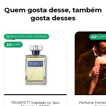
Quem gosta desse, também
gosta desses
20
DESCONTO DIA DOS PAIS
% OFF
20
% OFF
TRUMPETT Inspirado no Jazz
Perfume Feminin