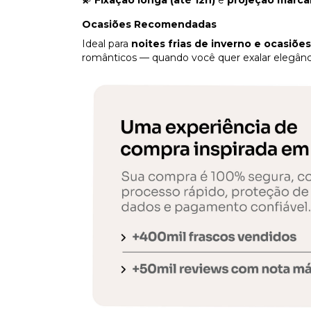
💫
Fixação longa (até 12h)
e
projeção marca
Ocasiões Recomendadas
Ideal para
noites frias de inverno e ocasiões
românticos — quando você quer exalar elegânc