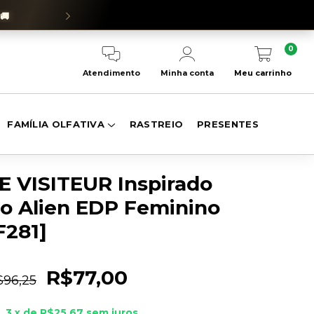
🚚
SEJA EMBAIXADOR(
0
Meu carrinho
Atendimento
Minha conta
FAMÍLIA OLFATIVA
RASTREIO
PRESENTES
E VISITEUR Inspirado
o Alien EDP Feminino
F281]
R$77,00
$96,25
3
x de
R$25,67
sem juros