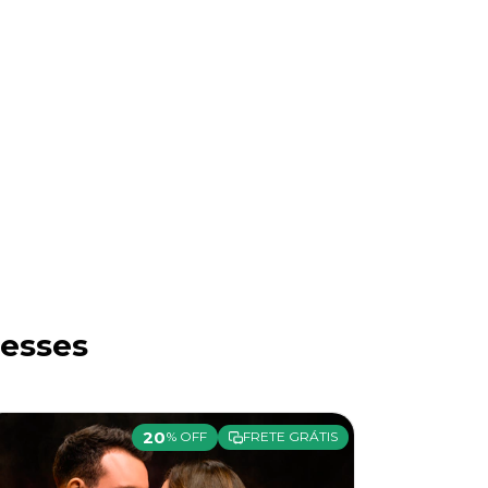
esses
20
% OFF
FRETE GRÁTIS