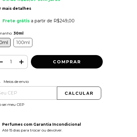
r mais detalhes
Frete grátis
a partir de
R$249,00
manho:
30ml
0ml
100ml
ALTERAR CEP
regas para o CEP:
Meios de envio
CALCULAR
o sei meu CEP
Perfumes com Garantia Incondicional
Até 15 dias para trocar ou devolver.