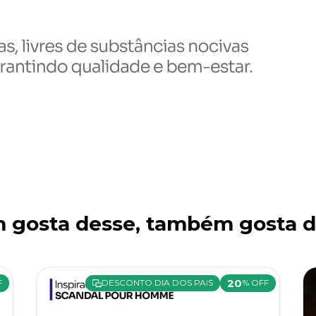
 gosta desse, também gosta d
20
F
DESCONTO DIA DOS PAIS
% OFF