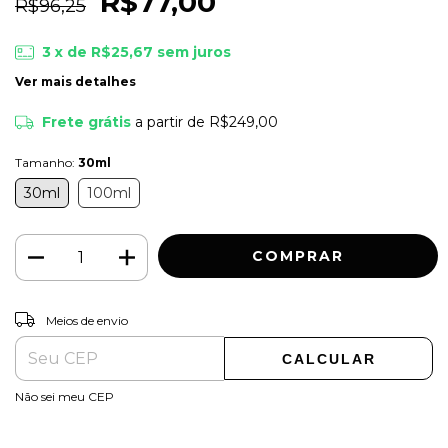
R$77,00
R$96,25
3
x de
R$25,67
sem juros
Ver mais detalhes
Frete grátis
a partir de
R$249,00
Tamanho:
30ml
30ml
100ml
ALTERAR CEP
Entregas para o CEP:
Meios de envio
CALCULAR
Não sei meu CEP