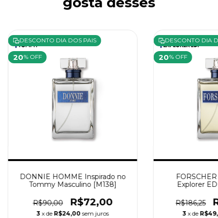
gosta desses
DESCONTO DIA DOS PAIS
DESCONTO DIA D
20
20
% OFF
% OFF
DONNIE HOMME Inspirado no
FORSCHER I
Tommy Masculino [M138]
Explorer ED
R$72,00
R$90,00
R$186,25
3
x de
R$24,00
sem juros
3
x de
R$49