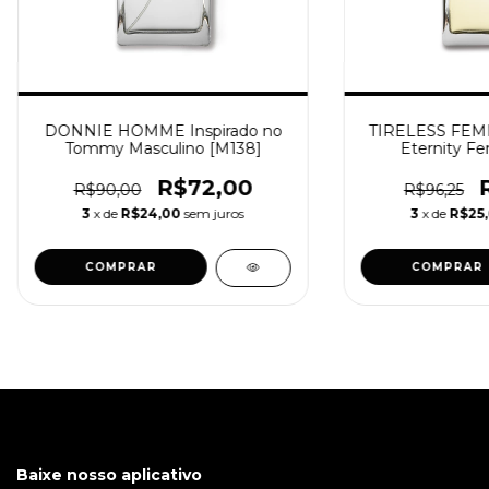
DONNIE HOMME Inspirado no
TIRELESS FEMM
Tommy Masculino [M138]
Eternity Fe
R$72,00
R$90,00
R$96,25
3
x de
R$24,00
sem juros
3
x de
R$25,
COMPRAR
COMPRAR
Baixe nosso aplicativo