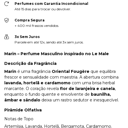
Perfumes com Garantia Incondicional
Até 15 dias para trocar ou devolver.
Compra Segura
+ 400 mil frascos vendidos.
3x Sem Juros
Parcele em até 12x, sendo até 3x sem juros.
Marin – Perfume Masculino inspirado no Le Male
Descrição da Fragrância
Marin
é uma fragrância
Oriental Fougère
que equilibra
frescor e sensualidade com maestria. A abertura combina
lavanda, hortelã e cardamomo
com uma brisa herbal
marcante. O coração revela
flor de laranjeira e canela
,
enquanto o fundo quente e envolvente de
baunilha,
âmbar e sândalo
deixa um rastro sedutor e inesquecível.
Pirâmide Olfativa
Notas de Topo
Artemísia, Lavanda, Hortelã, Bergamota, Cardamomo.