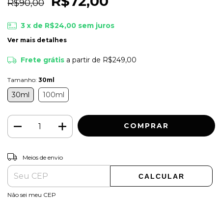
R$72,00
R$90,00
3
x de
R$24,00
sem juros
Ver mais detalhes
Frete grátis
a partir de
R$249,00
Tamanho:
30ml
30ml
100ml
ALTERAR CEP
Entregas para o CEP:
Meios de envio
CALCULAR
Não sei meu CEP