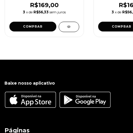
R$169,00
R$16
3
x de
R$56,33
sem juros
3
x de
R$56,
COMPRAR
COMPRAR
Baixe nosso aplicativo
Páginas