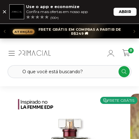
Use o app e economize
Confira mais ofertas em nosso app
ABRIR
(100+)
FRETE GRÁTIS EM COMPRAS A PARTIR DE
R$249 🚚
0
FRETE GRÁTIS