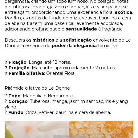
bergamota, criando um topo luminoso. No coração, notas
de tuberosa, manga, jasmim sambac, íris e ylang ylang se
entrelaçam, proporcionando uma experiência floral
exótica
.
Por fim, as notas de fundo de oriza, vetiver, baunilha e cera
de abelha trazem uma base rica, levemente adocicada,
adicionando profundidade e
sensualidade
à fragrância.
Descubra os
mistérios
e a
sofisticação
envolvente de Le
Donne: a essência do
poder
da
elegância
feminina.
? Fixação
: Longa, até 12 horas.
? Projeção
: Marcante, aproximadamente 2 metros.
? Família olfativa
: Oriental Floral.
Pirâmide olfativa do Le Donne
?
Topo
: Magnólia e Bergamota .
?
Coração
: Tuberosa, manga, jasmim sambac, íris e ylang
ylang.
?
Fundo
: Oriza, vetiver, baunilha e cera de abelha.