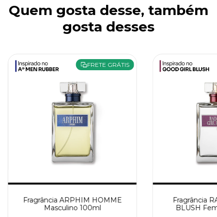
Quem gosta desse, também
gosta desses
FRETE GRÁTIS
Fragrância ARPHIM HOMME
Fragrância 
Masculino 100ml
BLUSH Femi