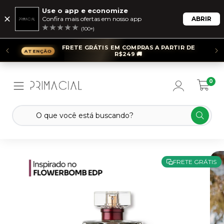
Use o app e economize
Confira mais ofertas em nosso app
ABRIR
(100+)
FRETE GRÁTIS EM COMPRAS A PARTIR DE
R$249 🚚
0
FRETE GRÁTIS