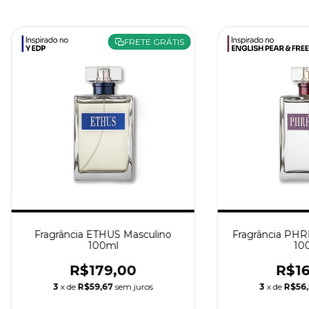
FRETE GRÁTIS
Fragrância ETHUS Masculino
Fragrância PHR
100ml
10
R$179,00
R$16
3
x de
R$59,67
sem juros
3
x de
R$56,