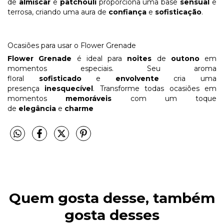
de
almíscar
e
patchouli
proporciona uma base
sensual
e
terrosa, criando uma aura de
confiança
e
sofisticação
.
Ocasiões para usar o Flower Grenade
Flower Grenade
é ideal para
noites
de
outono
em
momentos especiais. Seu aroma
floral
sofisticado
e
envolvente
cria uma
presença
inesquecível
. Transforme todas ocasiões em
momentos
memoráveis
com um toque
de
elegância
e
charme
Quem gosta desse, também
gosta desses