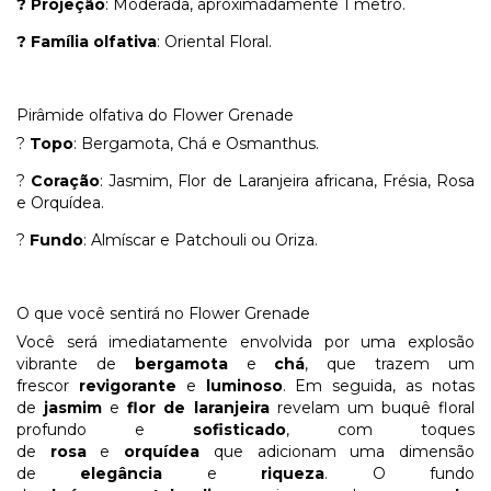
? Projeção
: Moderada, aproximadamente 1 metro.
? Família olfativa
: Oriental Floral.
Pirâmide olfativa do Flower Grenade
?
Topo
: Bergamota, Chá e Osmanthus.
?
Coração
: Jasmim, Flor de Laranjeira africana, Frésia, Rosa
e Orquídea.
?
Fundo
: Almíscar e Patchouli ou Oriza.
O que você sentirá no Flower Grenade
Você será imediatamente envolvida por uma explosão
vibrante de
bergamota
e
chá
, que trazem um
frescor
revigorante
e
luminoso
. Em seguida, as notas
de
jasmim
e
flor de laranjeira
revelam um buquê floral
profundo e
sofisticado
, com toques
de
rosa
e
orquídea
que adicionam uma dimensão
de
elegância
e
riqueza
. O fundo