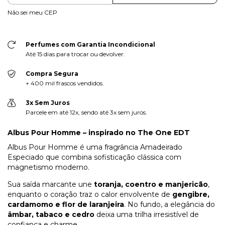
Não sei meu CEP
Perfumes com Garantia Incondicional
Até 15 dias para trocar ou devolver.
Compra Segura
+ 400 mil frascos vendidos.
3x Sem Juros
Parcele em até 12x, sendo até 3x sem juros.
Albus Pour Homme – inspirado no The One EDT
Albus Pour Homme é uma fragrância Amadeirado
Especiado que combina sofisticação clássica com
magnetismo moderno.
Sua saída marcante une
toranja, coentro e manjericão
,
enquanto o coração traz o calor envolvente de
gengibre,
cardamomo e flor de laranjeira
. No fundo, a elegância do
âmbar, tabaco e cedro
deixa uma trilha irresistível de
confiança e charme.