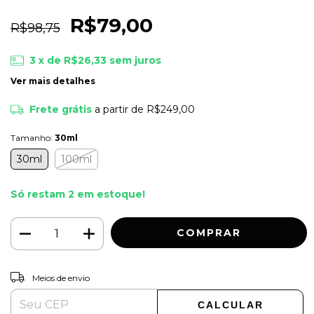
R$79,00
R$98,75
3
x de
R$26,33
sem juros
Ver mais detalhes
Frete grátis
a partir de
R$249,00
Tamanho:
30ml
30ml
100ml
Só restam
2
em estoque!
ALTERAR CEP
Entregas para o CEP:
Meios de envio
CALCULAR