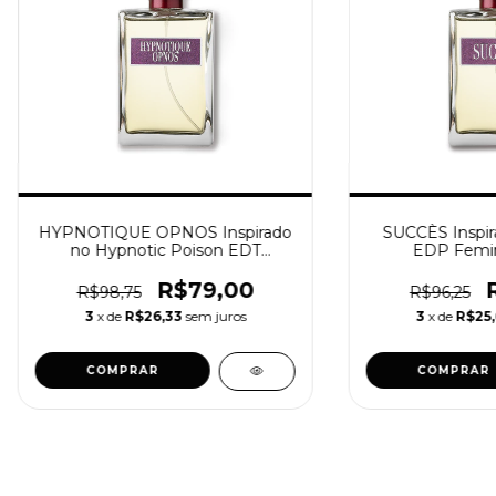
HYPNOTIQUE OPNOS Inspirado
SUCCÈS Inspir
no Hypnotic Poison EDT
EDP Femin
Feminino [F163]
R$79,00
R$98,75
R$96,25
3
x de
R$26,33
sem juros
3
x de
R$25,
COMPRAR
COMPRAR