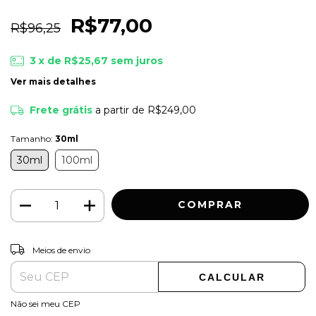
R$77,00
R$96,25
3
x de
R$25,67
sem juros
Ver mais detalhes
Frete grátis
a partir de
R$249,00
Tamanho:
30ml
30ml
100ml
ALTERAR CEP
Entregas para o CEP:
Meios de envio
CALCULAR
Não sei meu CEP