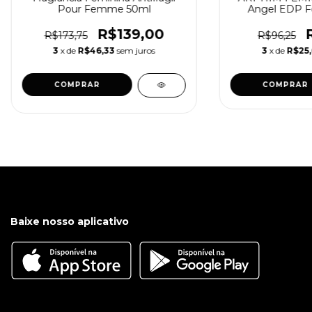
Pour Femme 50ml
Angel EDP Fe
R$139,00
R$173,75
R$96,25
3
x de
R$46,33
sem juros
3
x de
R$25,
COMPRAR
Baixe nosso aplicativo