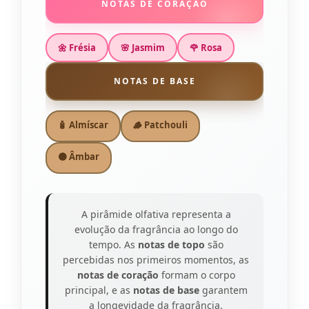
NOTAS DE CORAÇÃO
🌼 Frésia
🌸 Jasmim
🌹 Rosa
NOTAS DE BASE
🧴 Almíscar
🪵 Patchouli
🟠 Âmbar
A pirâmide olfativa representa a
evolução da fragrância ao longo do
tempo. As
notas de topo
são
percebidas nos primeiros momentos, as
notas de coração
formam o corpo
principal, e as
notas de base
garantem
a longevidade da fragrância.