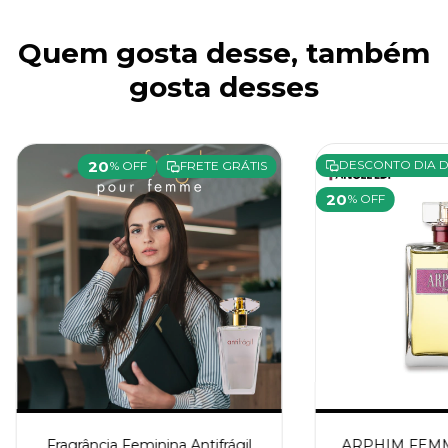
Quem gosta desse, também
gosta desses
20
DESCONTO DIA D
% OFF
FRETE GRÁTIS
20
% OFF
Fragrância Feminina Antifrágil
ARPHIM FEMME