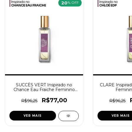
20
% OFF
SUCCÈS VERT Inspirado no
CLARE Inspira
Chance Eau Fraiche Feminino
Feminin
[F87]
R$77,00
R$96,25
R$96,25
VER MAIS
VER MAIS