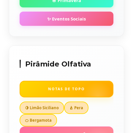
🌸 Primavera
✨ Eventos Sociais
Pirâmide Olfativa
NOTAS DE TOPO
🍋 Limão Siciliano
🍐 Pera
🍊 Bergamota