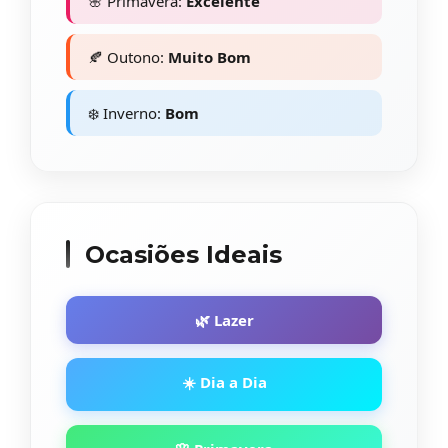
🌸 Primavera:
Excelente
🍂 Outono:
Muito Bom
❄️ Inverno:
Bom
Ocasiões Ideais
🌿 Lazer
☀️ Dia a Dia