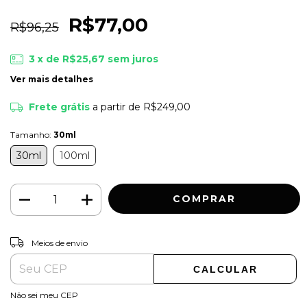
R$77,00
R$96,25
3
x de
R$25,67
sem juros
Ver mais detalhes
Frete grátis
a partir de
R$249,00
Tamanho:
30ml
30ml
100ml
ALTERAR CEP
Entregas para o CEP:
Meios de envio
CALCULAR
Não sei meu CEP