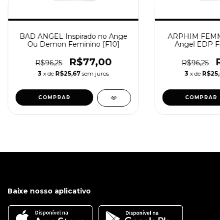
BAD ANGEL Inspirado no Ange
ARPHIM FEMME
Ou Demon Feminino [F10]
Angel EDP Fe
R$77,00
R$96,25
R$96,25
3
x de
R$25,67
sem juros
3
x de
R$25,
COMPRAR
COMPRAR
Baixe nosso aplicativo