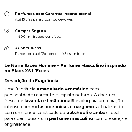
Perfumes com Garantia Incondicional
Até 15 dias para trocar ou devolver.
Compra Segura
+ 400 mil frascos vendidos.
3x Sem Juros
Parcele em até 12x, sendo até 3x sem juros.
Le Noire Excès Homme – Perfume Masculino inspirado
no Black XS L'Exces
Descrição da Fragrância
Uma fragrância
Amadeirado Aromático
com
personalidade marcante e espírito noturno. A abertura
fresca de
lavanda e limão Amalfi
evolui para um coração
intenso com
notas oceânicas e nargamota
, finalizando
com um fundo sofisticado de
patchouli e âmbar
. Ideal
para quem busca um
perfume masculino
com presença e
originalidade.