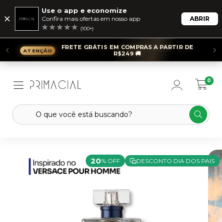
Use o app e economize
Confira mais ofertas em nosso app
ABRIR
(100+)
FRETE GRÁTIS EM COMPRAS A PARTIR DE
R$249 🚚
0
20
% OFF
DESCONTO DIA DOS PAIS