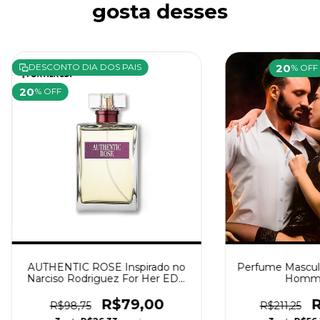
gosta desses
20
DESCONTO DIA DOS PAIS
% OFF
20
% OFF
AUTHENTIC ROSE Inspirado no
Perfume Masculin
Narciso Rodriguez For Her EDP
Homme
Feminino [F405]
R$79,00
R
R$98,75
R$211,25