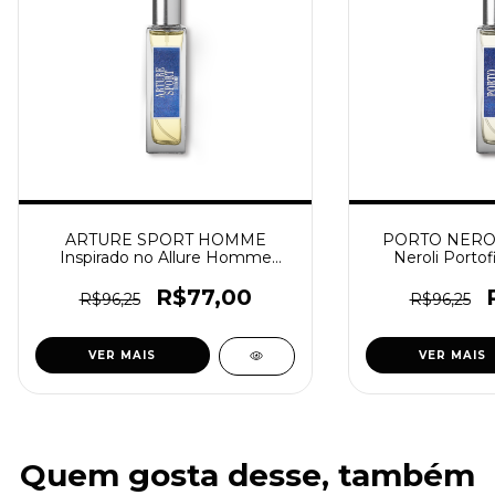
ARTURE SPORT HOMME
PORTO NEROLI
Inspirado no Allure Homme
Neroli Porto
Sport Masculino [M77]
[M
R$77,00
R$96,25
R$96,25
VER MAIS
VER MAIS
Quem gosta desse, também