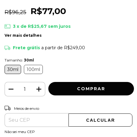
R$77,00
R$96,25
3
x de
R$25,67
sem juros
Ver mais detalhes
Frete grátis
a partir de
R$249,00
Tamanho:
30ml
30ml
100ml
ALTERAR CEP
Entregas para o CEP:
Meios de envio
CALCULAR
Não sei meu CEP