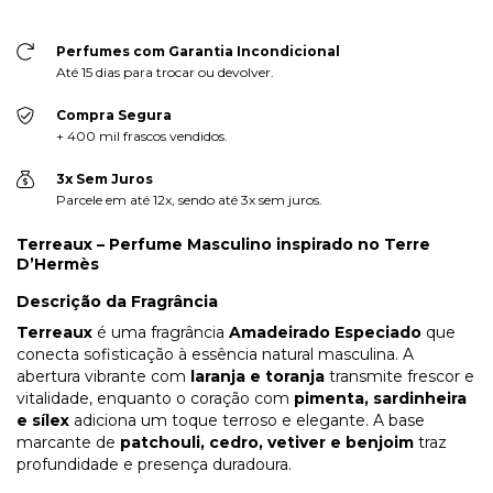
Perfumes com Garantia Incondicional
Até 15 dias para trocar ou devolver.
Compra Segura
+ 400 mil frascos vendidos.
3x Sem Juros
Parcele em até 12x, sendo até 3x sem juros.
Terreaux – Perfume Masculino inspirado no Terre
D’Hermès
Descrição da Fragrância
Terreaux
é uma fragrância
Amadeirado Especiado
que
conecta sofisticação à essência natural masculina. A
abertura vibrante com
laranja e toranja
transmite frescor e
vitalidade, enquanto o coração com
pimenta, sardinheira
e sílex
adiciona um toque terroso e elegante. A base
marcante de
patchouli, cedro, vetiver e benjoim
traz
profundidade e presença duradoura.