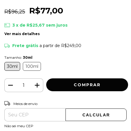
R$77,00
R$96,25
3
x de
R$25,67
sem juros
Ver mais detalhes
Frete grátis
a partir de
R$249,00
Tamanho:
30ml
30ml
100ml
ALTERAR CEP
Entregas para o CEP:
Meios de envio
CALCULAR
Não sei meu CEP