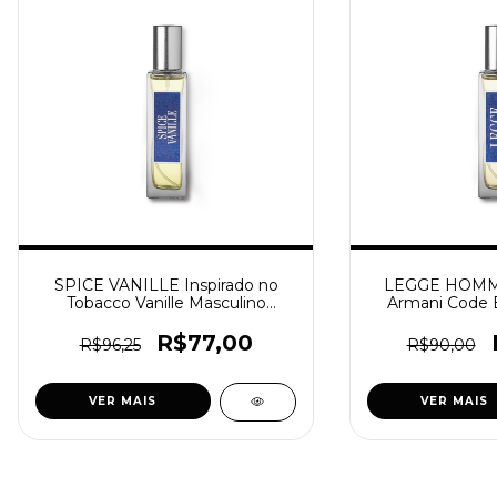
SPICE VANILLE Inspirado no
LEGGE HOMME
Tobacco Vanille Masculino
Armani Code 
[M260]
[M
R$77,00
R$96,25
R$90,00
VER MAIS
VER MAIS