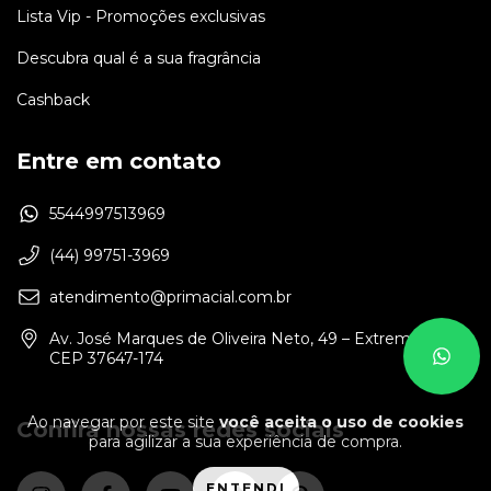
Lista Vip - Promoções exclusivas
Descubra qual é a sua fragrância
Cashback
Entre em contato
5544997513969
(44) 99751-3969
atendimento@primacial.com.br
Av. José Marques de Oliveira Neto, 49 – Extrema/MG –
CEP 37647-174
Ao navegar por este site
você aceita o uso de cookies
Confira nossas redes sociais
para agilizar a sua experiência de compra.
ENTENDI