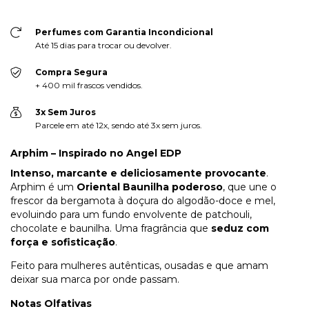
Perfumes com Garantia Incondicional
Até 15 dias para trocar ou devolver.
Compra Segura
+ 400 mil frascos vendidos.
3x Sem Juros
Parcele em até 12x, sendo até 3x sem juros.
Arphim – Inspirado no Angel EDP
Intenso, marcante e deliciosamente provocante
.
Arphim é um
Oriental Baunilha poderoso
, que une o
frescor da bergamota à doçura do algodão-doce e mel,
evoluindo para um fundo envolvente de patchouli,
chocolate e baunilha. Uma fragrância que
seduz com
força e sofisticação
.
Feito para mulheres autênticas, ousadas e que amam
deixar sua marca por onde passam.
Notas Olfativas