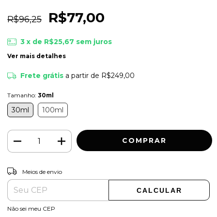
R$77,00
R$96,25
3
x de
R$25,67
sem juros
Ver mais detalhes
Frete grátis
a partir de
R$249,00
Tamanho:
30ml
30ml
100ml
ALTERAR CEP
Entregas para o CEP:
Meios de envio
CALCULAR
Não sei meu CEP