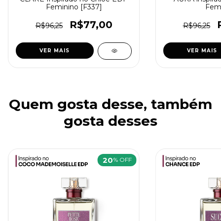
Feminino [F337]
Fem
R$77,00
R$96,25
R$96,25
VER MAIS
VER MAIS
Quem gosta desse, também
gosta desses
20
% OFF