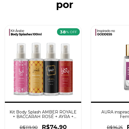
por
38
% OFF
Kit Body Splash AMBER ROYALE
AURA inspira
+ BACCARAH ROSÉ + AYRA +
Fem
KHAYLA 100ml
R$74,90
R$119,90
R$96,25