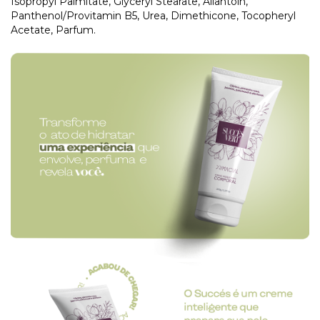
Isopropyl Palmitate, Glyceryl Stearate, Allantoin,
Panthenol/Provitamin B5, Urea, Dimethicone, Tocopheryl
Acetate, Parfum.