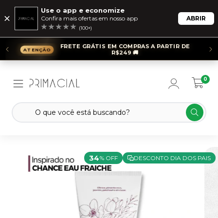
Use o app e economize
Confira mais ofertas em nosso app
ABRIR
(100+)
FRETE GRÁTIS EM COMPRAS A PARTIR DE
R$249 🚚
0
34
% OFF
DESCONTO DIA DOS PAIS