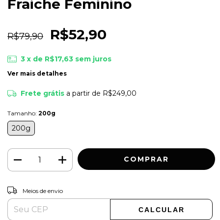
Fraiche Feminino
R$52,90
R$79,90
3
x de
R$17,63
sem juros
Ver mais detalhes
Frete grátis
a partir de
R$249,00
Tamanho:
200g
200g
ALTERAR CEP
Entregas para o CEP:
Meios de envio
CALCULAR