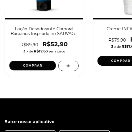
Loção Desodorante Corporal
Creme INFA
Barbarius Inspirado no SAUVAGE
200g
R$79,90
R$52,90
R$89,90
3
x de
R$17,
3
x de
R$17,63
sem juros
COMPRAR
COMPRAR
Baixe nosso aplicativo