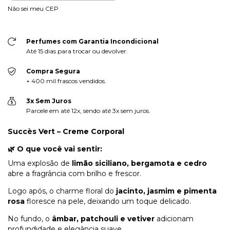
Não sei meu CEP
Perfumes com Garantia Incondicional
Até 15 dias para trocar ou devolver.
Compra Segura
+ 400 mil frascos vendidos.
3x Sem Juros
Parcele em até 12x, sendo até 3x sem juros.
Succès Vert – Creme Corporal
🌿
O que você vai sentir:
Uma explosão de
limão siciliano, bergamota e cedro
abre a fragrância com brilho e frescor.
Logo após, o charme floral do
jacinto, jasmim e pimenta
rosa
floresce na pele, deixando um toque delicado.
No fundo, o
âmbar, patchouli e vetiver
adicionam
profundidade e elegância suave.