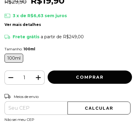
R$19,90
R$29,90
3
x de
R$6,63
sem juros
Ver mais detalhes
Frete grátis
a partir de
R$249,00
Tamanho:
100ml
100ml
ALTERAR CEP
Entregas para o CEP:
Meios de envio
CALCULAR
Não sei meu CEP