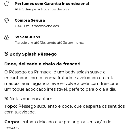
Perfumes com Garantia Incondicional
Até 15 dias para trocar ou devolver.
Compra Segura
+ 400 mil frascos vendidos.
3x Sem Juros
Parcele em até 12x, sendo até 3x sem juros.
🍑 Body Splash Pêssego
Doce, delicado e cheio de frescor!
O Pêssego da Primacial é um body splash suave e
encantador, com o aroma frutado e aveludado da fruta
madura. Sua fragrância leve envolve a pele com frescor e
um toque adocicado irresistível, perfeito para o dia a dia.
🍑 Notas que encantam:
Topo:
Pêssego suculento e doce, que desperta os sentidos
com suavidade.
Corpo:
Frutado delicado que prolonga a sensação de
frescor.