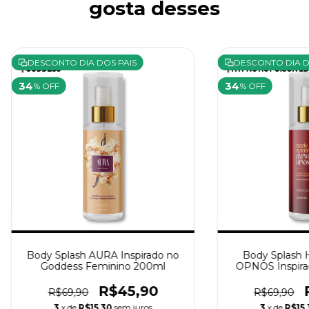
gosta desses
DESCONTO DIA DOS PAIS
DESCONTO DIA D
34
34
% OFF
% OFF
Body Splash AURA Inspirado no
Body Splash
Goddess Feminino 200ml
OPNOS Inspira
Poison Fem
R$45,90
R$69,90
R$69,90
3
x de
R$15,30
sem juros
3
x de
R$15,