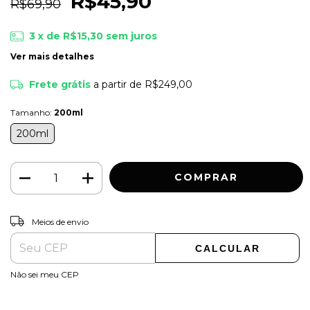
R$45,90
R$69,90
3
x de
R$15,30
sem juros
Ver mais detalhes
Frete grátis
a partir de
R$249,00
Tamanho:
200ml
200ml
ALTERAR CEP
Entregas para o CEP:
Meios de envio
CALCULAR
Não sei meu CEP