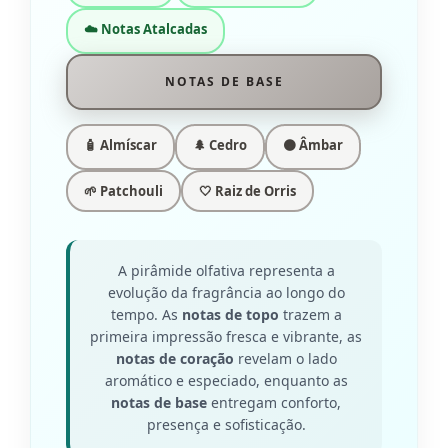
☁️ Notas Atalcadas
NOTAS DE BASE
🧴 Almíscar
🌲 Cedro
🟠 Âmbar
🌱 Patchouli
🤍 Raiz de Orris
A pirâmide olfativa representa a
evolução da fragrância ao longo do
tempo. As
notas de topo
trazem a
primeira impressão fresca e vibrante, as
notas de coração
revelam o lado
aromático e especiado, enquanto as
notas de base
entregam conforto,
presença e sofisticação.