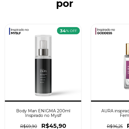
por
34
% OFF
Body Man ENIGMA 200ml
AURA inspira
Inspirado no Myslf
Fem
R$45,90
R$69,90
R$96,25