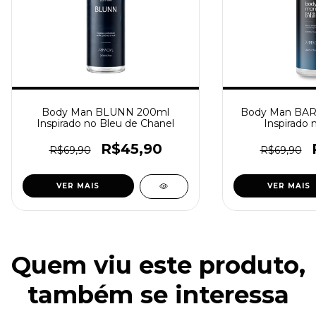
Body Man BLUNN 200ml
Body Man BA
Inspirado no Bleu de Chanel
Inspirado
R$45,90
R$69,90
R$69,90
VER MAIS
VER MAIS
Quem viu este produto,
também se interessa