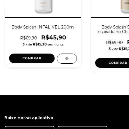
Body Splash INFALÍVEL 200ml
Body Splash
Inspirado no Ch
Feminin
R$45,90
R$69,90
R$69,90
3
x de
R$15,30
sem juros
3
x de
R$15,
COMPRAR
COMPRAR
Baixe nosso aplicativo