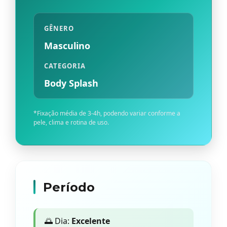
GÊNERO
Masculino
CATEGORIA
Body Splash
*Fixação média de 3-4h, podendo variar conforme a
pele, clima e rotina de uso.
Período
🌅 Dia:
Excelente