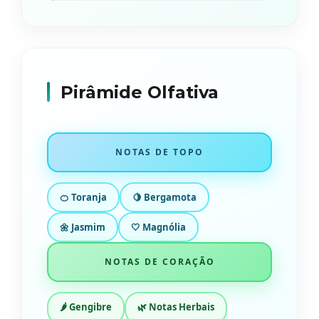
Pirâmide Olfativa
NOTAS DE TOPO
🍊 Toranja
🍋 Bergamota
🌼 Jasmim
🤍 Magnólia
NOTAS DE CORAÇÃO
🌶️ Gengibre
🌿 Notas Herbais