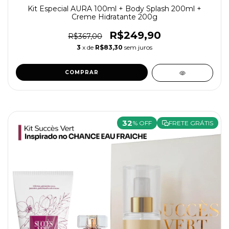
Kit Especial AURA 100ml + Body Splash 200ml +
Creme Hidratante 200g
R$249,90
R$367,00
3
x de
R$83,30
sem juros
COMPRAR
32
% OFF
FRETE GRÁTIS