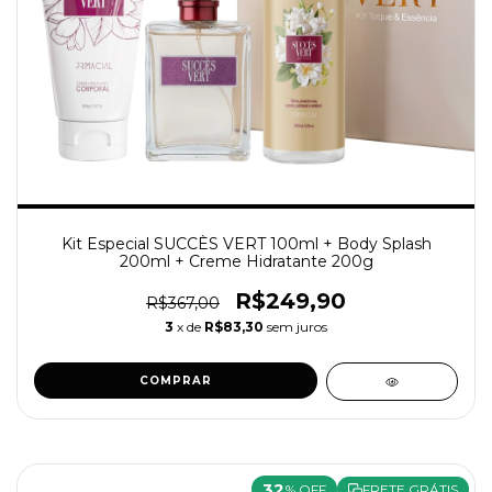
Kit Especial SUCCÈS VERT 100ml + Body Splash
200ml + Creme Hidratante 200g
R$249,90
R$367,00
3
x de
R$83,30
sem juros
COMPRAR
32
% OFF
FRETE GRÁTIS