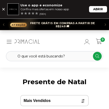
Use o app e economize
Confira mais ofertas em nosso app
ABRIR
(100+)
FRETE GRÁTIS EM COMPRAS A PARTIR DE
R$249 🚚
0
Presente de Natal