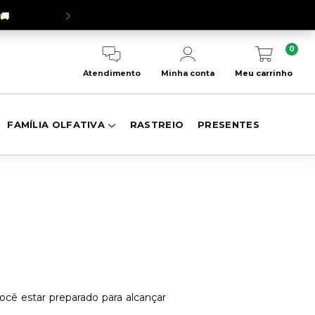
🚚
SEJA EMBAIXADOR(
0
Meu carrinho
Atendimento
Minha conta
FAMÍLIA OLFATIVA
RASTREIO
PRESENTES
ocê estar preparado para alcançar