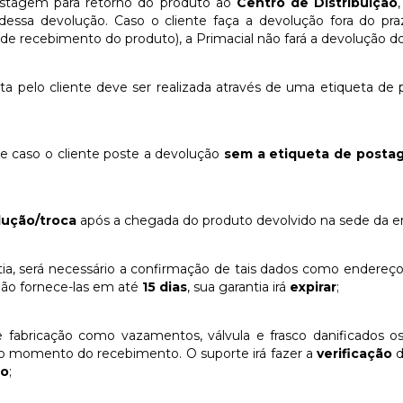
postagem para retorno do produto ao
Centro de Distribuição
dessa devolução. Caso o cliente faça a devolução fora do praz
 de recebimento do produto), a Primacial não fará a devolução do
ita pelo cliente deve ser realizada através de uma etiqueta d
te caso o cliente poste a devolução
sem a etiqueta de posta
lução/troca
após a chegada do produto devolvido na sede da 
a, será necessário a confirmação de tais dados como endereço
 não fornece-las em até
15 dias
, sua garantia irá
expirar
;
 fabricação como vazamentos, válvula e frasco danificados o
r o momento do recebimento. O suporte irá fazer a
verificação
d
so
;