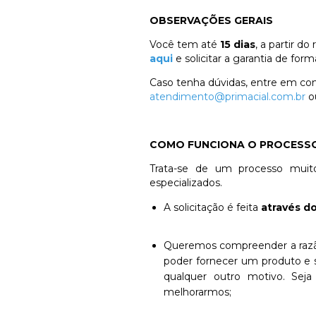
OBSERVAÇÕES GERAIS
Você tem até
15 dias
, a partir d
aqui
e solicitar a garantia de forma
Caso tenha dúvidas, entre em co
atendimento@primacial.com.br
o
COMO FUNCIONA O PROCESSO
Trata-se de um processo mui
especializados.
A solicitação é feita
através do
Queremos compreender a raz
poder fornecer um produto e s
qualquer outro motivo. Sej
melhorarmos;