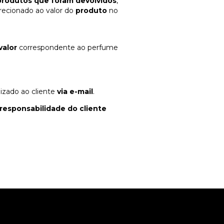
produtos que foram devolvidos
,
irecionado ao valor do
produto
no
alor
correspondente ao perfume
lizado ao cliente
via e-mail
.
responsabilidade do cliente