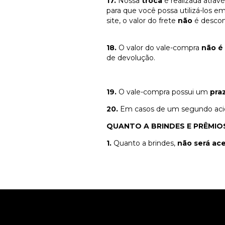
17.
Nossa
troca
é realizada atrav
para que você possa utilizá-los e
site, o valor do frete
não
é descon
18.
O valor do vale-compra
não é
de devolução.
19.
O vale-compra possui um
pra
20.
Em casos de um segundo ac
QUANTO A BRINDES E PRÊMIO
1.
Quanto a brindes,
não será ace