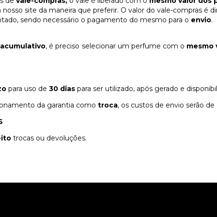
és de
vale-compras,
o vale é liberado com o
mesmo valor dos 
m nosso site da maneira que preferir. O valor do vale-compras é d
tado, sendo necessário o pagamento do mesmo para o
envio
.
 acumulativo
, é preciso selecionar um perfume com o
mesmo v
zo
para uso de
30 dias
para ser utilizado, após gerado e disponibi
ionamento da garantia como
troca
, os custos de envio serão de
S
ito
trocas ou devoluções.