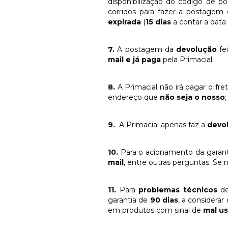
disponibilização do código de 
corridos para fazer a postagem 
expirada
(
15 dias
a contar a data
7.
A postagem da
devolução
fe
mail e já paga
pela Primacial;
8.
A Primacial não irá pagar o fre
endereço que
não seja o nosso
;
9.
A Primacial apenas faz a
devo
10.
Para o acionamento da garanti
mail
, entre outras perguntas. Se
11.
Para
problemas técnicos
de
garantia de
90 dias
, a considera
em produtos com sinal de
mal u