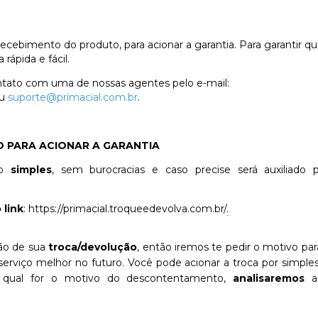
o recebimento do produto, para acionar a garantia. Para garantir 
 rápida e fácil.
ntato com uma de nossas agentes pelo e-mail:
u
suporte@primacial.com.br
.
 PARA ACIONAR A GARANTIA
to
simples
, sem burocracias e caso precise será auxiliad
 link
:
https://primacial.troqueedevolva.com.br/
.
ão de sua
troca/devolução
, então iremos te pedir o motivo pa
erviço melhor no futuro. Você pode acionar a troca por simple
a qual for o motivo do descontentamento,
analisaremos
a 