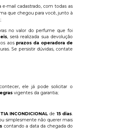
a e-mail cadastrado, com todas as
a que chegou para você, junto à
;
as no valor do perfume que foi
eis
, será realizada sua devolução
itos aos
prazos da operadora de
as. Se persistir dúvidas, contate
ntecer, ele já pode solicitar o
regras
vigentes da garantia;
TIA INCONDICIONAL
de
15 dias
.
e ou simplesmente não querer mais
s
contando a data da chegada do