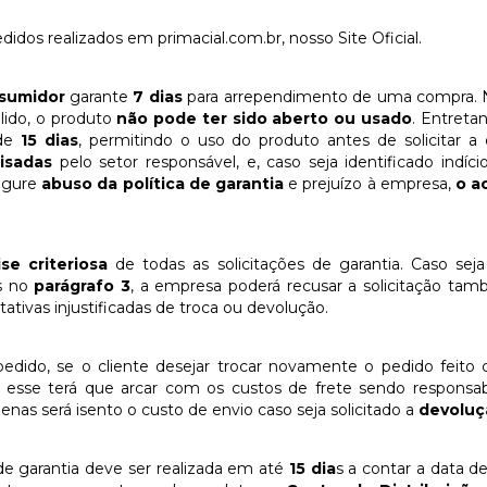
didos realizados em primacial.com.br, nosso Site Oficial.
sumidor
garante
7 dias
para arrependimento de uma compra. N
álido, o produto
não pode ter sido aberto ou usado
. Entreta
 de
15 dias
, permitindo o uso do produto antes de solicitar a
lisadas
pelo setor responsável, e, caso seja identificado indíc
igure
abuso da política de garantia
e prejuízo à empresa,
o a
ise
criteriosa
de todas as solicitações de garantia. Caso seja
s no
parágrafo 3
, a empresa poderá recusar a solicitação tam
ativas injustificadas de troca ou devolução.
pedido, se o cliente desejar trocar novamente o pedido feito
, esse terá que arcar com os custos de frete sendo responsabi
enas será isento o custo de envio caso seja solicitado a
devoluç
e garantia deve ser realizada em até
15 dia
s a contar a data 