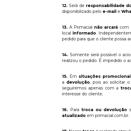
12.
Será de
responsabilidade d
disponibilizado pelo
e-mail
e
Wha
13.
A Primacial
não arcará
com o
local
informado
. Independenteme
pedido para que o cliente possa a
14.
Somente será possível o aci
realizou o pedido. É impedido o 
15.
Em
situações promociona
a
devolução
, pois ao solicita
seguiremos apenas com a
troc
interesse do cliente;
16.
Para
troca ou devolução
s
atualizado
em primacial.com.br.