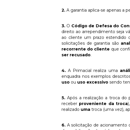
2.
A garantia aplica-se apenas a pe
3.
O
Código de Defesa do Con
direito ao arrependimento seja v
ao cliente um prazo estendido
solicitações de garantia são
ana
recorrente do cliente
que conf
ser recusado
.
4.
A Primacial realiza uma
anál
enquadra nos exemplos descrito
uso
ou
uso excessivo
sendo tent
5.
Após a realização a troca do 
receber
proveniente da troca
)
realizado
uma
troca (uma vez), ap
6.
A solicitação de acionamento d