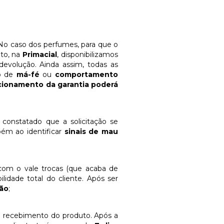
o caso dos perfumes, para que o
nto, na
Primacial
, disponibilizamos
 devolução. Ainda assim, todas as
io de
má-fé
ou
comportamento
cionamento da garantia poderá
 constatado que a solicitação se
bém ao identificar
sinais de mau
 com o vale trocas (que acaba de
lidade total do cliente. Após ser
ão
;
de recebimento do produto. Após a