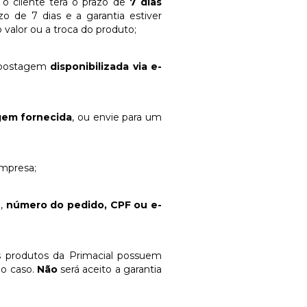
, o cliente terá o prazo de
7 dias
o de 7 dias e a garantia estiver
 valor ou a troca do produto;
e postagem
disponibilizada via e-
gem fornecida
, ou envie para um
empresa;
,
número do pedido, CPF ou
e-
s produtos da Primacial possuem
o caso.
Não
será aceito a garantia