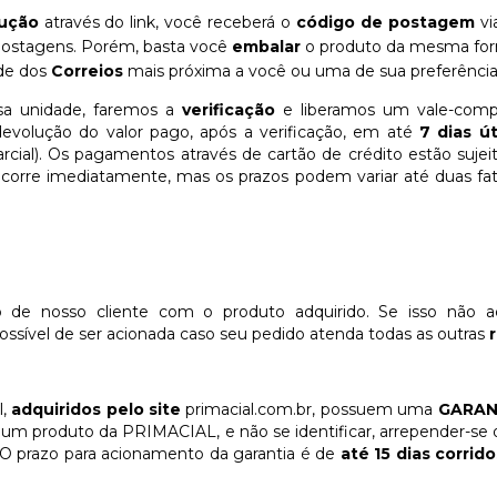
lução
através do link, você receberá o
código de postagem
vi
 postagens. Porém, basta você
embalar
o produto da mesma form
ade dos
Correios
mais próxima a você ou uma de sua preferência
sa unidade, faremos a
verificação
e liberamos um vale-compr
 devolução do valor pago, após a verificação, em até
7 dias út
arcial). Os pagamentos através de cartão de crédito estão suje
orre imediatamente, mas os prazos podem variar até duas fatur
o de nosso cliente com o produto adquirido. Se isso não aco
ossível de ser acionada caso seu pedido atenda todas as outras
l,
adquiridos pelo site
primacial.com.br, possuem uma
GARAN
rir um produto da PRIMACIAL, e não se identificar, arrepender-s
. O prazo para acionamento da garantia é de
até 15 dias corrido