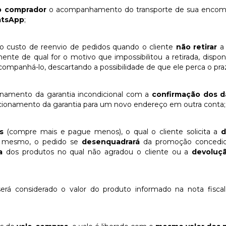
o comprador
o acompanhamento do transporte de sua encomen
tsApp
;
 custo de reenvio de pedidos quando o cliente
não retirar
a
nte de qual for o motivo que impossibilitou a retirada, dispo
companhá-lo, descartando a possibilidade de que ele perca o pra
onamento da garantia incondicional com a
confirmação dos d
acionamento da garantia para um novo endereço em outra conta;
is
(compre mais e pague menos), o qual o cliente solicita a
d
r o mesmo, o pedido se
desenquadrará
da promoção concedida
a
dos produtos no qual não agradou o cliente ou a
devoluçã
erá considerado o valor do produto informado na nota fisc