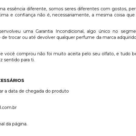
essência diferente, somos seres diferentes com gostos, perso
stima e confiança não é, necessariamente, a mesma coisa que
senvolveu uma Garantia Incondicional, algo único no segm
de de trocar ou até devolver qualquer perfume da marca adquirid
 você comprou não foi muito aceita pelo seu olfato, e tudo b
 sentido para ti.
CESSÁRIOS
tar a data de chegada do produto
l.com.br
al da página.